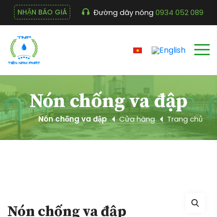
Đường dây nóng
0934 052 089
NHẬN BÁO GIÁ
Nón chống va đập
Nón chống va đập
Cửa hàng
Trang chủ
Nón chống va đập