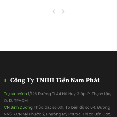
Công Ty TNHH Tiến Nam Phát
Trụ sở chính
1/126 Đường TL44 Hà Huy Giáp, P. Thạnh Lộc,
Q. 12, TPHCM
CN Bình Dương
Thửa đất số 601, Tờ bản đồ số 64, Đường
NA5, KCN Mỹ Phước 2, Phường Mỹ Phước, Thị xã Bến Cát,