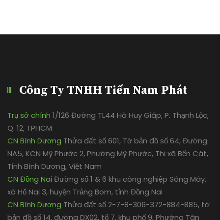
Công Ty TNHH Tiến Nam Phát
Trụ sở chính
1/126 Đường TL44 Hà Huy Giáp, P. Thạnh Lộc,
Q. 12, TPHCM
CN Bình Dương
Thửa đất số 601, Tờ bản đồ số 64, Đường
NA5, KCN Mỹ Phước 2, Phường Mỹ Phước, Thị xã Bến Cát,
Tỉnh Bình Dương, Việt Nam
CN Đồng Nai
Đường số 1 & 6 khu công nghiệp Sông Mây,
xã Hố Nai 3, huyện Trảng Bom, tỉnh Đồng Nai
CN Bình Dương
Thửa đất số 2-7-8-306-372-884-885, tờ
bản đồ số 14, đường DX02, tổ 7, khu phố 9, Phường Tân