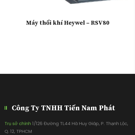
Máy thổi khí Heywel – RSV80
Công Ty TNHH Tiến Nam Phát
Trụ sở chính
1/126 Đường TL44 Hà Huy Giáp, P. Thạnh Lộc,
Q. 12, TPHCM