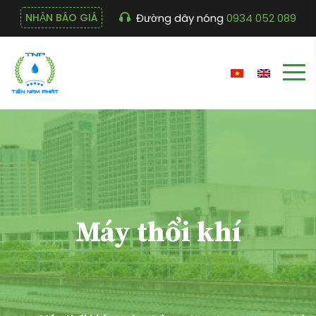
Đường dây nóng
0934 052 089
NHẬN BÁO GIÁ
Máy thổi khí