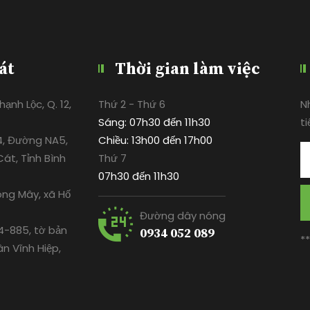
át
Thời gian làm việc
ạnh Lộc, Q. 12,
Thứ 2 - Thứ 6
N
Sáng: 07h30 đến 11h30
ti
4, Đường NA5,
Chiều: 13h00 đến 17h00
át, Tỉnh Bình
Thứ 7
07h30 đến 11h30
ông Mây, xã Hố
Đường dây nóng
-885, tờ bản
0934 052 089
*
ân Vĩnh Hiệp,