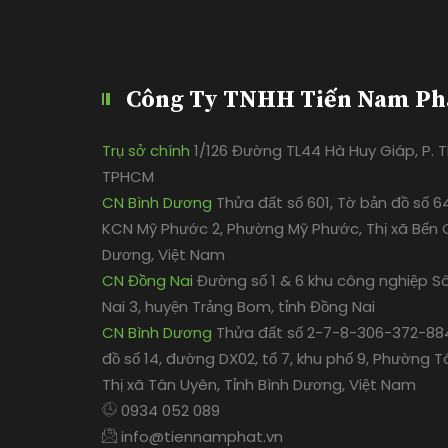
Công Ty TNHH Tiến Nam Ph
Trụ sở chính
1/126 Đường TL44 Hà Huy Giáp, P. Th
TPHCM
CN Bình Dương
Thửa đất số 601, Tờ bản đồ số 6
KCN Mỹ Phước 2, Phường Mỹ Phước, Thị xã Bến C
Dương, Việt Nam
CN Đồng Nai
Đường số 1 & 6 khu công nghiệp S
Nai 3, huyện Trảng Bom, tỉnh Đồng Nai
CN Bình Dương
Thửa đất số 2-7-8-306-372-884
đồ số 14, đường DX02, tổ 7, khu phố 9, Phường T
Thị xã Tân Uyên, Tỉnh Bình Dương, Việt Nam
0934 052 089
info@tiennamphat.vn