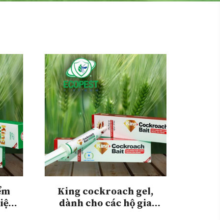
iểm
King cockroach gel,
tiện
dành cho các hộ gia
đình