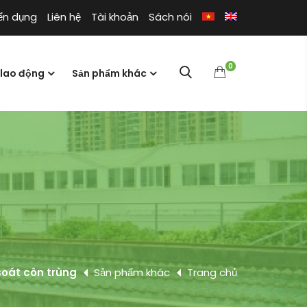
ển dụng
Liên hệ
Tài khoản
Sách nói
0
 lao động
Sản phẩm khác
soát côn trùng
Sản phẩm khác
Trang chủ