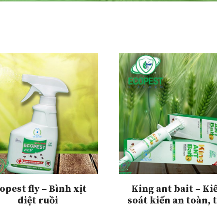
opest fly – Bình xịt
King ant bait – K
diệt ruồi
soát kiến an toàn, 
dụng