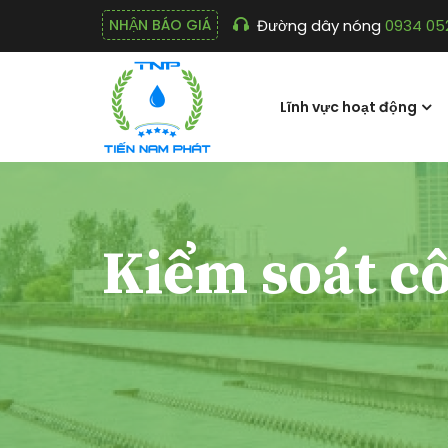
Đường dây nóng
0934 05
NHẬN BÁO GIÁ
Lĩnh vực hoạt động
Kiểm soát c