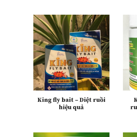
King fly bait – Diệt ruồi
K
hiệu quả
ru