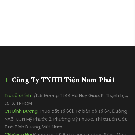
Công Ty TNHH Tiến Nam Phát
Trụ sở chính
1/126 Đường TL44 Hà Huy Giáp, P. Thạnh Lộc,
Q. 12, TPHCM
CN Bình Dương
Thửa đất số 601, Tờ bản đồ số 64, Đường
NA5, KCN Mỹ Phước 2, Phường Mỹ Phước, Thị xã Bến Cát,
Tỉnh Bình Dương, Việt Nam
CN Đồng Nai
Đường số 1 & 6 khu công nghiệp Sông Mây,