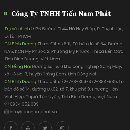
Công Ty TNHH Tiến Nam Phát
Trụ sở chính
1/126 Đường TL44 Hà Huy Giáp, P. Thạnh Lộc,
Q. 12, TPHCM
CN Bình Dương
Thửa đất số 601, Tờ bản đồ số 64, Đường
NA5, KCN Mỹ Phước 2, Phường Mỹ Phước, Thị xã Bến Cát,
Tỉnh Bình Dương, Việt Nam
CN Đồng Nai
Đường số 1 & 6 khu công nghiệp Sông Mây,
xã Hố Nai 3, huyện Trảng Bom, tỉnh Đồng Nai
CN Bình Dương
Thửa đất số 2-7-8-306-372-884-885, tờ
bản đồ số 14, đường DX02, tổ 7, khu phố 9, Phường Tân
Vĩnh Hiệp, Thị xã Tân Uyên, Tỉnh Bình Dương, Việt Nam
0934 052 089
info@tiennamphat.vn