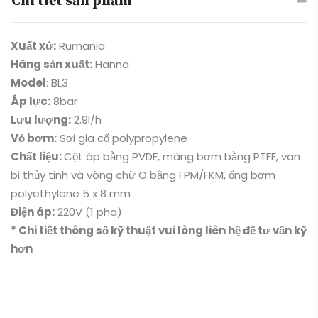
Chi tiết sản phẩm
Xuất xứ:
Rumania
Hãng sản xuất:
Hanna
Model
: BL3
Áp lực:
8bar
Lưu lượng:
2.9l/h
Vỏ bơm:
Sợi gia cố polypropylene
Chất liệu:
Cột áp bằng PVDF, màng bơm bằng PTFE, van
bi thủy tinh và vòng chữ O bằng FPM/FKM, ống bơm
polyethylene 5 x 8 mm
Điện áp:
220V (1 pha)
* Chi tiết thông số kỹ thuật vui lòng liên hệ để tư vấn kỹ
hơn