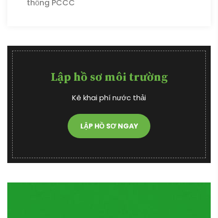
thống PCCC
Lập hồ sơ môi trường
Kê khai phí nước thải
LẬP HỒ SƠ NGAY