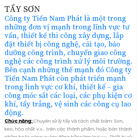
dưỡng công trình, chuyển giao công
nghệ các công trình xử lý môi trường.
Bên cạnh những thế mạnh đó Công ty
Tiến Nam Phát còn phát triển mạnh
trong linh vực cơ khí, thiết kế – gia
công móc sắt các loại, các phụ kiện cơ
khí, tẩy trắng, vệ sinh các công cụ lao
động.
Chức năng:
Chuyên xử lý tẩy và tách chất bám: Sơn,
keo, hóa chất v.v… trên các thành phẩm, hoặc bán thành
phẩm hoặc công cụ lao động bằng kim loại v.v…Thiết bị xử
lý được nhập từ Bỉ, hoạt động trong dây chuyền khép kín
và hiện đại nên thành phẩm và bán thành phẩm, công cụ
lao động, sẽ được xử lý một cách hoàn thiện và hiệu quả
cao.