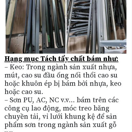
Hạng mục Tách tẩy chất bám như:
– Keo: Trong ngành sản xuất nhựa,
mút, cao su đầu ống nối thổi cao su
hoặc khuôn ép bị bám bởi nhựa, keo
hoặc cao su.
– Sơn PU, AC, NC v.v… bám trên các
công cụ lao động, móc treo băng
chuyền tải, vỉ lưới khung kệ để sản
phẩm sơn trong ngành sản xuất gỗ
v.v…
– Sơn tĩnh điện cho ngành gỗ kim loại
dưới 2 dạng chất lỏng và bột bám v.v…
– Sơn hấp các sản phẩm và bán thành
phẩm cần tách bỏ lớp sơn trên bán
thành phẩm để tái sử dụng lại phần