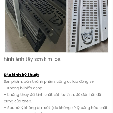
hình ảnh tẩy sơn kim loại
Đặc tính kỹ thuật
Sản phẩm, bán thành phẩm, công cụ lao động sẽ:
– Không bị biến dạng.
– Không thay đổi tính chất sắt, từ tính, độ đàn hồi, độ
cứng của thép.
– Sau xử lý không bị rỉ sét (do không xử lý bằng hóa chất
hoặc dung dịch lỏng).
– Nếu là sản phẩm hoặc bán thành phẩm tái sử dụng thì
bề mặt xử lý không bị hư hại.
– Xử lý và giao hàng trong thời gian ngắn.