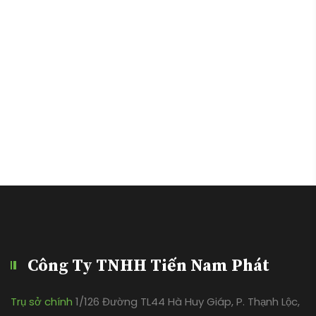
Công Ty TNHH Tiến Nam Phát
Trụ sở chính
1/126 Đường TL44 Hà Huy Giáp, P. Thạnh Lộc,
Q. 12, TPHCM
CN Bình Dương
Thửa đất số 601, Tờ bản đồ số 64, Đường
NA5, KCN Mỹ Phước 2, Phường Mỹ Phước, Thị xã Bến Cát,
Tỉnh Bình Dương, Việt Nam
CN Đồng Nai
Đường số 1 & 6 khu công nghiệp Sông Mây,
xã Hố Nai 3, huyện Trảng Bom, tỉnh Đồng Nai
CN Bình Dương
Thửa đất số 2-7-8-306-372-884-885, tờ