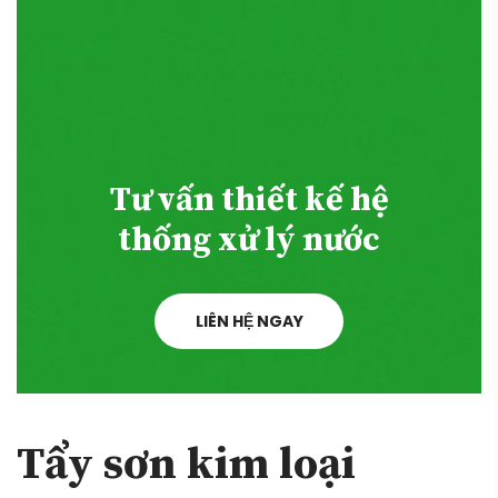
Tư vấn thiết kế hệ
thống xử lý nước
LIÊN HỆ NGAY
Tẩy sơn kim loại
TẨY SƠN
Công ty Tiến Nam Phát
là một trong
những đơn vị mạnh trong lĩnh vực tư
vấn, thiết kế thi công xây dựng, lắp
đặt thiết bị công nghệ, cải tạo, bảo