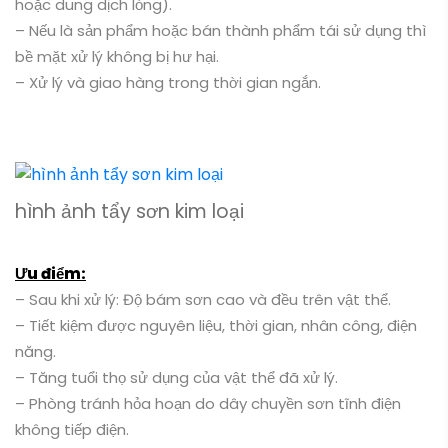
hình ảnh tẩy sơn kim loại
Ưu điểm:
– Sau khi xử lý: Độ bám sơn cao và đều trên vật thể.
– Tiết kiệm được nguyên liệu, thời gian, nhân công, điện
năng.
– Tăng tuổi thọ sử dụng của vật thể đã xử lý.
– Phòng tránh hỏa hoạn do dây chuyền sơn tĩnh điện
không tiếp điện.
– Giá thành xử lý thấp hơn nhiều so với giá thành xử lý
bằng hóa chất hoặc dung dịch.
Mục đích và ưu điểm tuyệt đối của Công ty Tiến Nam
Phát chúng tôi là giúp Quý khách hàng bảo vệ môi
trường một cách tốt nhất. (không thải ra môi trường các
chất độc hại như keo, sơn, hóa chất v.v…) đồng thời cũng