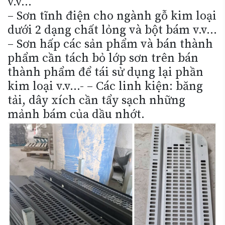
kim loại v.v…- – Các linh kiện: băng
tải, dây xích cần tẩy sạch những
mảnh bám của dầu nhớt.