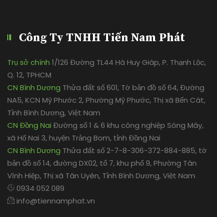
Công Ty TNHH Tiến Nam Phát
Trụ sở chính
1/126 Đường TL44 Hà Huy Giáp, P. Thạnh Lộc,
Q. 12, TPHCM
CN Bình Dương
Thửa đất số 601, Tờ bản đồ số 64, Đường
NA5, KCN Mỹ Phước 2, Phường Mỹ Phước, Thị xã Bến Cát,
Tỉnh Bình Dương, Việt Nam
CN Đồng Nai
Đường số 1 & 6 khu công nghiệp Sông Mây,
xã Hố Nai 3, huyện Trảng Bom, tỉnh Đồng Nai
CN Bình Dương
Thửa đất số 2-7-8-306-372-884-885, tờ
bản đồ số 14, đường DX02, tổ 7, khu phố 9, Phường Tân
Vĩnh Hiệp, Thị xã Tân Uyên, Tỉnh Bình Dương, Việt Nam
0934 052 089
info@tiennamphat.vn