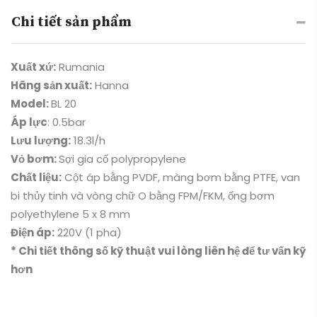
Chi tiết sản phẩm
Xuất xứ:
Rumania
Hãng sản xuất:
Hanna
Model:
BL 20
Áp lực
: 0.5bar
Lưu lượng:
18.3l/h
Vỏ bơm:
Sợi gia cố polypropylene
Chất liệu:
Cột áp bằng PVDF, màng bơm bằng PTFE, van
bi thủy tinh và vòng chữ O bằng FPM/FKM, ống bơm
polyethylene 5 x 8 mm
Điện áp:
220V (1 pha)
* Chi tiết thông số kỹ thuật vui lòng liên hệ để tư vấn kỹ
hơn