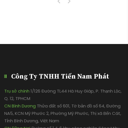
Công Ty TNHH Tiến Nam Phát
Trụ sở chính
1/126 Đường TL44 Hà Huy Giáp, P. Thạnh Lộc,
Q. 12, TPHCM
CN Bình Dương
Thửa đất số 601, Tờ bản đồ số 64, Đường
NA5, KCN Mỹ Phước 2, Phường Mỹ Phước, Thị xã Bến Cát,
Tỉnh Bình Dương, Việt Nam