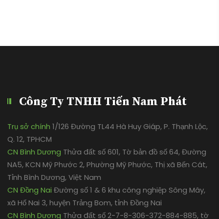
Công Ty TNHH Tiến Nam Phát
Trụ sở chính
1/126 Đường TL44 Hà Huy Giáp, P. Thạnh Lộc,
Q. 12, TPHCM
CN Bình Dương
Thửa đất số 601, Tờ bản đồ số 64, Đường
NA5, KCN Mỹ Phước 2, Phường Mỹ Phước, Thị xã Bến Cát,
Tỉnh Bình Dương, Việt Nam
CN Đồng Nai
Đường số 1 & 6 khu công nghiệp Sông Mây,
xã Hố Nai 3, huyện Trảng Bom, tỉnh Đồng Nai
CN Bình Dương
Thửa đất số 2-7-8-306-372-884-885, tờ