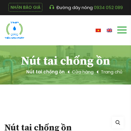
Đường dây nóng
0934 052 089
NHẬN BÁO GIÁ
Nút tai chống ồn
Nút tai chống ồn
Cửa hàng
Trang chủ
Nút tai chống ồn