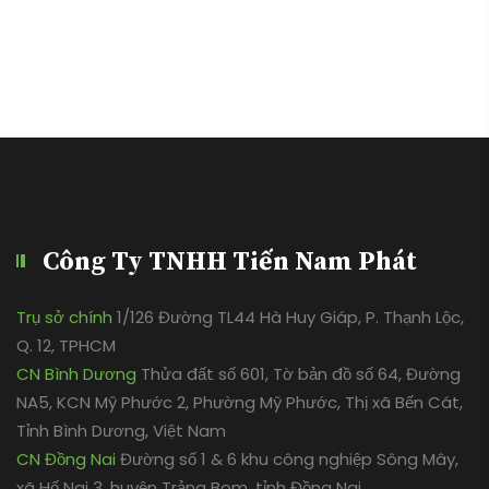
Công Ty TNHH Tiến Nam Phát
Trụ sở chính
1/126 Đường TL44 Hà Huy Giáp, P. Thạnh Lộc,
Q. 12, TPHCM
CN Bình Dương
Thửa đất số 601, Tờ bản đồ số 64, Đường
NA5, KCN Mỹ Phước 2, Phường Mỹ Phước, Thị xã Bến Cát,
Tỉnh Bình Dương, Việt Nam
CN Đồng Nai
Đường số 1 & 6 khu công nghiệp Sông Mây,
xã Hố Nai 3, huyện Trảng Bom, tỉnh Đồng Nai