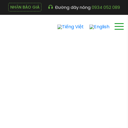
Đường dây nóng
0934 052 089
NHẬN BÁO GIÁ
Khẩu trang lộc độc –
lọc bụi
Cửa hàng
Trang chủ
Khẩu trang lộc độc – lọc bụi