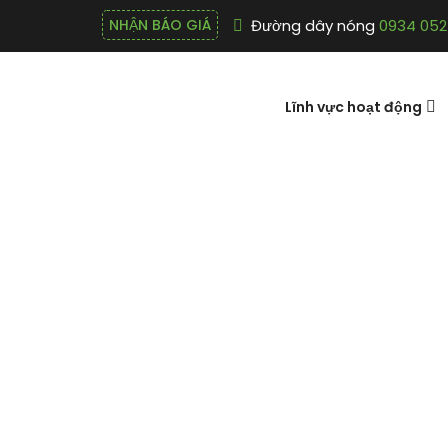
Đường dây nóng
0934 052
NHẬN BÁO GIÁ
Lĩnh vực hoạt động
Tuyển Nhân 
(Marketing)