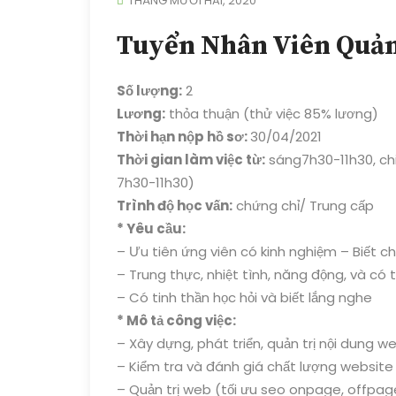
THÁNG MƯỜI HAI, 2020
Tuyển Nhân Viên Quản
Số lượng:
2
Lương:
thỏa thuận (thử việc 85% lương)
Thời hạn nộp hồ sơ:
30/04/2021
Thời gian làm việc từ:
sáng7h30-11h30, chi
7h30-11h30)
Trình độ học vấn:
chứng chỉ/ Trung cấp
* Yêu cầu:
– Ưu tiên ứng viên có kinh nghiệm – Biết c
– Trung thực, nhiệt tình, năng động, và có 
– Có tinh thần học hỏi và biết lắng nghe
* Mô tả công việc:
– Xây dựng, phát triển, quản trị nội dung 
– Kiểm tra và đánh giá chất lượng website
– Quản trị web (tối ưu seo onpage, offpage