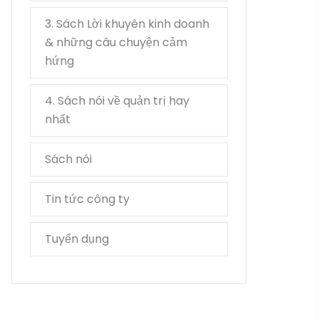
3. Sách Lời khuyên kinh doanh
3
& những câu chuyện cảm
hứng
4. Sách nói về quản trị hay
1
nhất
Sách nói
35
Tin tức công ty
15
Tuyển dụng
2