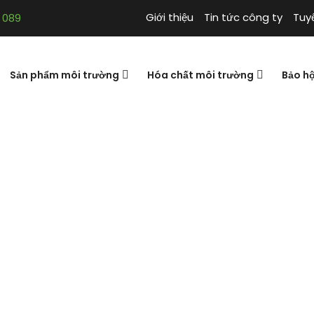
Giới thiệu
Tin tức công ty
Tuy
 089
Sản phẩm môi trường
Hóa chất môi trường
Bảo h
Viên Quản Trị 
Tuyển Nhân