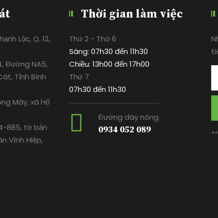
át
Thời gian làm việc
ạnh Lộc, Q. 12,
Thứ 2 - Thứ 6
N
Sáng: 07h30 đến 11h30
ti
4, Đường NA5,
Chiều: 13h00 đến 17h00
át, Tỉnh Bình
Thứ 7
07h30 đến 11h30
ông Mây, xã Hố
Đường dây nóng
-885, tờ bản
0934 052 089
*
ân Vĩnh Hiệp,