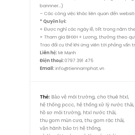
bannner…)
– Các công việc khác liên quan đến website
* Quyền lợi:
+ Được nghỉ các ngày lễ, tết trong năm th
+ Tham gia BHXH + Lương, thưởng theo quy
Trao đổi cụ thể khi ứng viên tới phỏng vấn tr
Liên hệ:
Mr Mạnh
Điện thoại:
0797 391 475
Email:
info@tiennamphat.vn
Thẻ:
Bảo vệ môi trường,
cho thuê htxl,
hệ thống pccc,
hệ thống xử lý nước thải,
hồ sơ môi trường,
htxl nước thải,
thu gom mùn cưa,
thu gom rác thải,
vận hành bảo trị hệ thống,