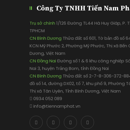
Công Ty TNHH Tiến Nam Ph
Trụ sở chính
1/126 Đường TL44 Hà Huy Giáp, P. Th
TPHCM
CN Bình Dương
Thửa đất số 601, Tờ bản đồ số 6
KCN Mỹ Phước 2, Phường Mỹ Phước, Thị xã Bến C
Dương, Việt Nam
CN Đồng Nai
Đường số 1 & 6 khu công nghiệp S
Nai 3, huyện Trảng Bom, tỉnh Đồng Nai
CN Bình Dương
Thửa đất số 2-7-8-306-372-884
đồ số 14, đường DX02, tổ 7, khu phố 9, Phường T
Thị xã Tân Uyên, Tỉnh Bình Dương, Việt Nam
0934 052 089
info@tiennamphat.vn