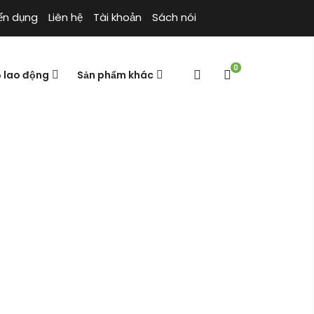
ển dụng
Liên hệ
Tài khoản
Sách nói
0
ộ lao động
Sản phẩm khác
Web
 Viên Quản Trị Web (Marketing)
Trang chủ