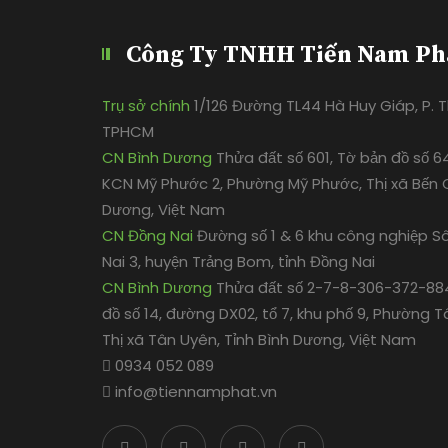
Công Ty TNHH Tiến Nam Ph
Trụ sở chính
1/126 Đường TL44 Hà Huy Giáp, P. Th
TPHCM
CN Bình Dương
Thửa đất số 601, Tờ bản đồ số 6
KCN Mỹ Phước 2, Phường Mỹ Phước, Thị xã Bến C
Dương, Việt Nam
CN Đồng Nai
Đường số 1 & 6 khu công nghiệp S
Nai 3, huyện Trảng Bom, tỉnh Đồng Nai
CN Bình Dương
Thửa đất số 2-7-8-306-372-884
đồ số 14, đường DX02, tổ 7, khu phố 9, Phường T
Thị xã Tân Uyên, Tỉnh Bình Dương, Việt Nam
0934 052 089
info@tiennamphat.vn