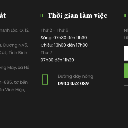
át
Thời gian làm việc
ạnh Lộc, Q. 12,
Thứ 2 - Thứ 6
N
Sáng: 07h30 đến 11h30
ti
4, Đường NA5,
Chiều: 13h00 đến 17h00
át, Tỉnh Bình
Thứ 7
07h30 đến 11h30
ông Mây, xã Hố
Đường dây nóng
-885, tờ bản
0934 052 089
*
ân Vĩnh Hiệp,