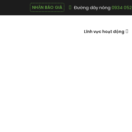
Đường dây nóng
0934 052
NHẬN BÁO GIÁ
Lĩnh vực hoạt động