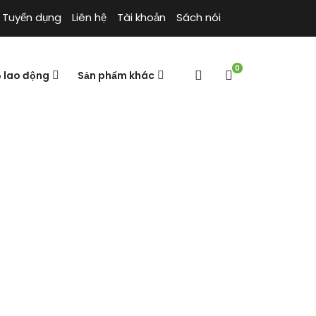
Tuyển dụng
Liên hệ
Tài khoản
Sách nói
0
ộ lao động
Sản phẩm khác
máy lọc nước nóng lạnh
Trang chủ