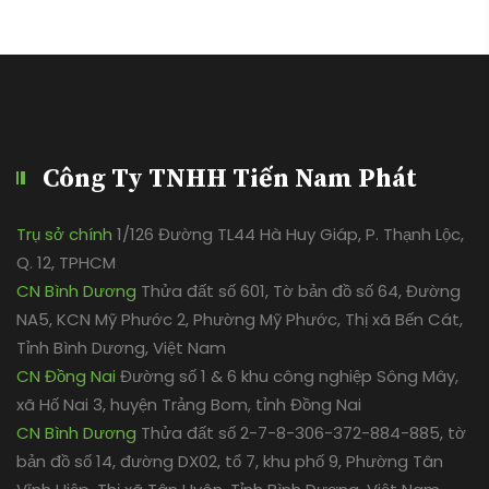
Công Ty TNHH Tiến Nam Phát
Trụ sở chính
1/126 Đường TL44 Hà Huy Giáp, P. Thạnh Lộc,
Q. 12, TPHCM
CN Bình Dương
Thửa đất số 601, Tờ bản đồ số 64, Đường
NA5, KCN Mỹ Phước 2, Phường Mỹ Phước, Thị xã Bến Cát,
Tỉnh Bình Dương, Việt Nam
CN Đồng Nai
Đường số 1 & 6 khu công nghiệp Sông Mây,
xã Hố Nai 3, huyện Trảng Bom, tỉnh Đồng Nai
CN Bình Dương
Thửa đất số 2-7-8-306-372-884-885, tờ
bản đồ số 14, đường DX02, tổ 7, khu phố 9, Phường Tân