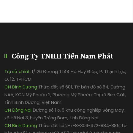
Công Ty TNHH Tiến Nam Phát
Trụ sở chính
1/126 Đường TL44 Hà Huy Giáp, P. Thạnh Lộc,
Q. 12, TPHCM
CN Bình Dương
Thửa đất số 601, Tờ bản đồ số 64, Đường
NA5, KCN Mỹ Phước 2, Phường Mỹ Phước, Thị xã Bến Cát,
Tỉnh Bình Dương, Việt Nam
CN Đồng Nai
Đường số 1 & 6 khu công nghiệp Sông Mây,
xã Hố Nai 3, huyện Trảng Bom, tỉnh Đồng Nai
CN Bình Dương
Thửa đất số 2-7-8-306-372-884-885, tờ