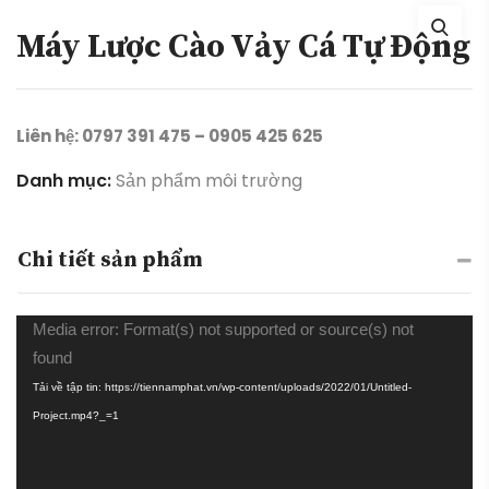
Máy Lược Cào Vảy Cá Tự Động
Liên hệ: 0797 391 475 – 0905 425 625
Danh mục:
Sản phẩm môi trường
Chi tiết sản phẩm
Trình
Media error: Format(s) not supported or source(s) not
chơi
found
Video
Tải về tập tin: https://tiennamphat.vn/wp-content/uploads/2022/01/Untitled-
Project.mp4?_=1