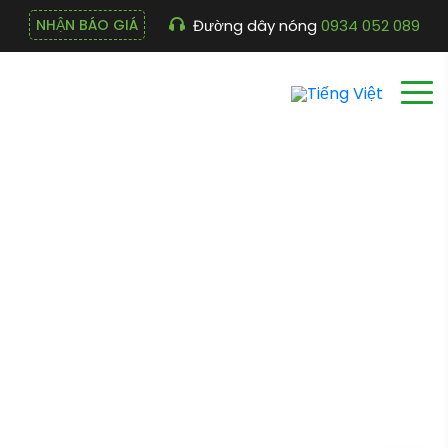
Đường dây nóng
0934 052 089
NHẬN BÁO GIÁ
Máy Lược Cào Vảy Cá
Tự Động
Cửa hàng
Trang chủ
Máy Lược Cào Vảy Cá Tự Động