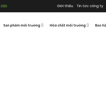
Giới thiệu
Tin tức công ty
 089
Sản phẩm môi trường
Hóa chất môi trường
Bảo h
ƯỚC NÓNG LẠNH
 3D
MÁY LỌC NƯỚC NÓNG LẠNH CÔ