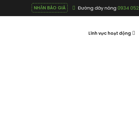
Đường dây nóng
0934 052
NHẬN BÁO GIÁ
Lĩnh vực hoạt động
MÁY LỌC N
NGHIỆP DAD