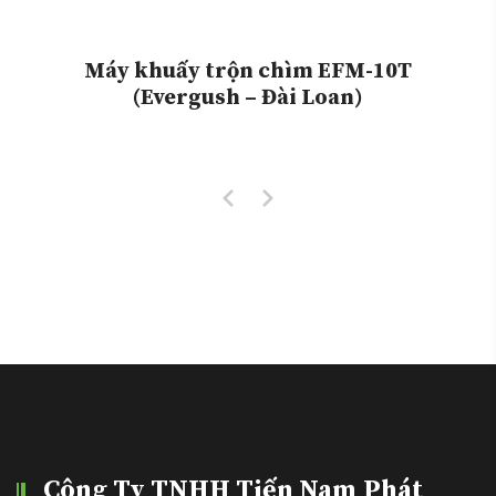
Máy khuấy trộn chìm EFM-10T
(Evergush – Đài Loan)
Công Ty TNHH Tiến Nam Phát