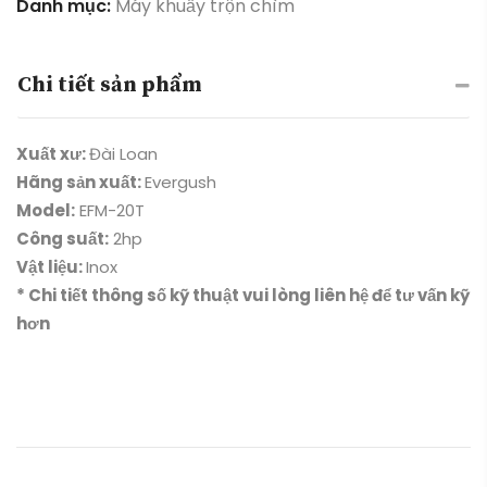
Danh mục:
Máy khuấy trộn chìm
Chi tiết sản phẩm
Xuất xư:
Đài Loan
Hãng sản xuất:
Evergush
Model:
EFM-20T
Công suất:
2hp
Vật liệu:
Inox
* Chi tiết thông số kỹ thuật vui lòng liên hệ để tư vấn kỹ
hơn