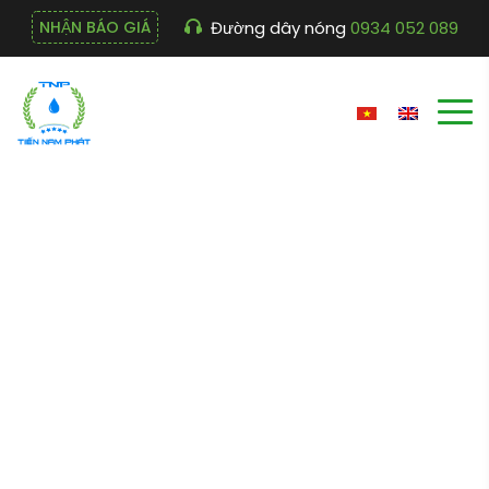
Đường dây nóng
0934 052 089
NHẬN BÁO GIÁ
Máy khuấy trộn chìm
EFM-20T (Evergush –
Đài Loan)
Cửa hàng
Trang chủ
Máy khuấy trộn chìm EFM-20T (Evergush – Đài
Loan)