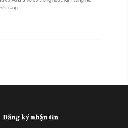
u cơ và khử vô cơ trong nước làm tăng liều
khử trùng.
Đăng ký nhận tin