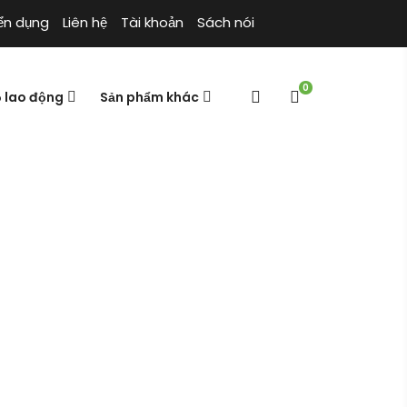
ển dụng
Liên hệ
Tài khoản
Sách nói
0
ộ lao động
Sản phẩm khác
Hóa chất Chlorine
Cửa hàng
Trang chủ