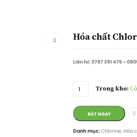
Hóa chất Chlo
Liên hệ: 0797 391 475 – 09
Số lượng
Trong kho:
Cò
ĐẶT NGAY
Danh mục:
Chlorine
,
Hóa c