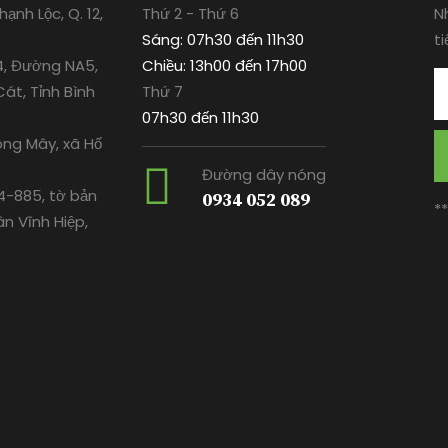
ạnh Lộc, Q. 12,
Thứ 2 - Thứ 6
N
Sáng: 07h30 đến 11h30
ti
4, Đường NA5,
Chiều: 13h00 đến 17h00
át, Tỉnh Bình
Thứ 7
07h30 đến 11h30
ông Mây, xã Hố
Đường dây nóng
-885, tờ bản
0934 052 089
*
ân Vĩnh Hiệp,