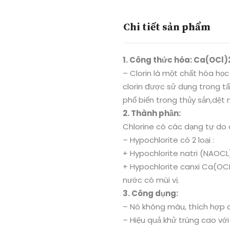
Chi tiết sản phẩm
1. Công thức hóa: Ca(OCl)
– Clorin là một chất hóa họ
clorin được sử dụng trong t
phổ biến trong thủy sản,dệt 
2. Thành phần:
Chlorine có các dạng tự do c
– Hypochlorite có 2 loại :
+ Hypochlorite natri (NAOCL
+ Hypochlorite canxi Ca(OCL)
nước có mùi vị.
3. Công dụng:
– Nó không màu, thích hợp 
– Hiệu quả khử trùng cao với