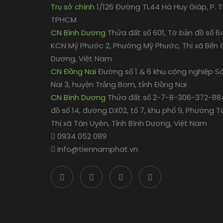
Trụ sở chính
1/126 Đường TL44 Hà Huy Giáp, P. Th
TPHCM
CN Bình Dương
Thửa đất số 601, Tờ bản đồ số 6
KCN Mỹ Phước 2, Phường Mỹ Phước, Thị xã Bến C
Dương, Việt Nam
CN Đồng Nai
Đường số 1 & 6 khu công nghiệp S
Nai 3, huyện Trảng Bom, tỉnh Đồng Nai
CN Bình Dương
Thửa đất số 2-7-8-306-372-884
đồ số 14, đường DX02, tổ 7, khu phố 9, Phường T
Thị xã Tân Uyên, Tỉnh Bình Dương, Việt Nam
0934 052 089
info@tiennamphat.vn