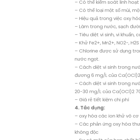
– Có thể kiểm soát linh hoạt
– Có thể loại một số mùi, mộ
– Hiệu quả trong việc oxy h
– Làm trong nước, sạch đườ
– Tiêu diệt vi sinh, vi khuẩn,
– Khử Fe2+, Mn2+, NO2-, H2S
– Chlorine được sử dụng tro
nước ngọt.
– Cách diệt vi sinh trong n
đương 6 mg/L của Ca(OCl)2
– Cách diệt vi sinh trong n
20-30 mg/L của Ca(OCl)2 7
– Giá rẻ tiết kiệm chi phí
4. Tác dụng:
– oxy hóa các ion khử vô cơ
– Các phản ứng oxy hóa thư
không độc