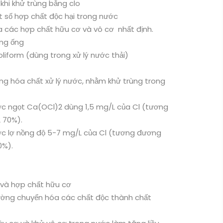
 khi khử trùng bằng clo
t số hợp chất độc hại trong nước
óa các hợp chất hữu cơ và vô cơ nhất định.
ng ống
 coliform (dùng trong xử lý nước thải)
ng hóa chất xử lý nước, nhằm khử trùng trong
ước ngọt Ca(OCl)2 dùng 1,5 mg/L của Cl (tương
 70%).
ước lợ nồng độ 5-7 mg/L của Cl (tương đương
0%).
 và hợp chất hữu cơ
ờng chuyển hóa các chất độc thành chất