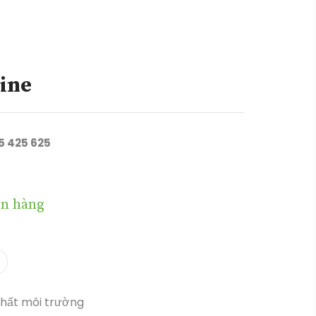
rine
05 425 625
n hàng
hất môi trường