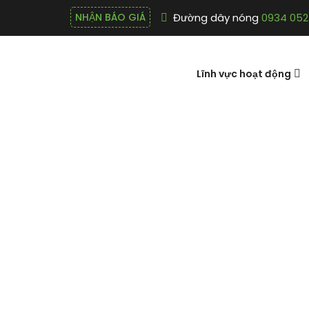
Đường dây nóng
0934 052
NHẬN BÁO GIÁ
Lĩnh vực hoạt động
Hóa chất Ch