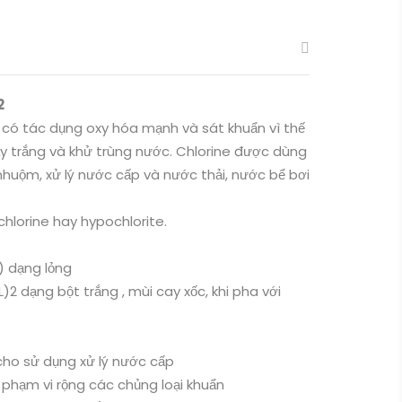
2
c có tác dụng oxy hóa mạnh và sát khuẩn vì thế
ẩy trắng và khử trùng nước. Chlorine được dùng
nhuộm, xử lý nước cấp và nước thải, nước bể bơi
hlorine hay hypochlorite.
) dạng lỏng
2 dạng bột trắng , mùi cay xốc, khi pha với
cho sử dụng xử lý nước cấp
 phạm vi rộng các chủng loại khuẩn