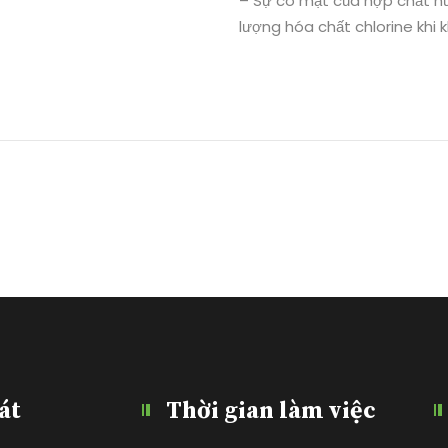
– Sự có mặt của hợp chất hữ
lượng hóa chất chlorine khi 
át
Thời gian làm việc