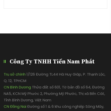
Công Ty TNHH Tiến Nam Phát
Trụ sở chính
1/126 Đường TL44 Hà Huy Giáp, P. Thạnh Lộc,
Q. 12, TPHCM
CN Bình Dương
Thửa đất số 601, Tờ bản đồ số 64, Đường
NA5, KCN Mỹ Phước 2, Phường Mỹ Phước, Thị xã Bến Cát,
Tỉnh Bình Dương, Việt Nam
CN Đồng Nai
Đường số 1 & 6 khu công nghiệp Sông Mây,