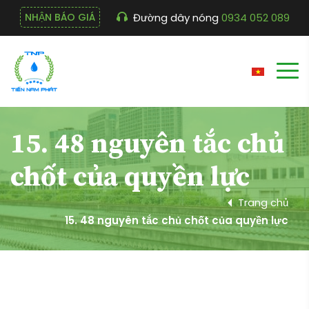
Đường dây nóng
0934 052 089
NHẬN BÁO GIÁ
15. 48 nguyên tắc chủ
chốt của quyền lực
Trang chủ
15. 48 nguyên tắc chủ chốt của quyền lực