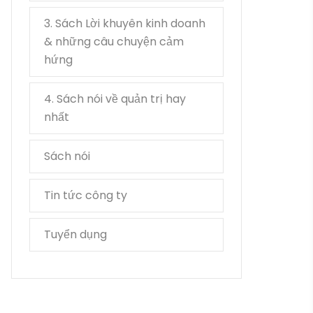
3. Sách Lời khuyên kinh doanh
3
& những câu chuyện cảm
hứng
4. Sách nói về quản trị hay
1
nhất
Sách nói
35
Tin tức công ty
15
Tuyển dụng
2