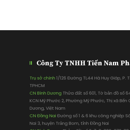
Công Ty TNHH Tiến Nam Ph
Trụ sở chính
1/126 Đường TL44 Hà Huy Giáp, P. Th
TPHCM
CN Bình Dương
Thửa đất số 601, Tờ bản đồ số 6
KCN Mỹ Phước 2, Phường Mỹ Phước, Thị xã Bến C
Dương, Việt Nam
CN Đồng Nai
Đường số 1 & 6 khu công nghiệp S
Nai 3, huyện Trảng Bom, tỉnh Đồng Nai