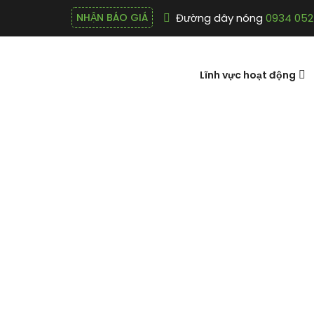
Đường dây nóng
0934 052
NHẬN BÁO GIÁ
Lĩnh vực hoạt động
12. Trí tuệ 
chơi – Hình