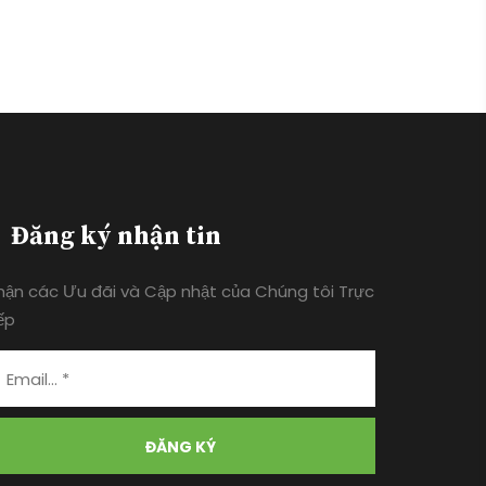
Đăng ký nhận tin
hận các Ưu đãi và Cập nhật của Chúng tôi Trực
ếp
ĐĂNG KÝ