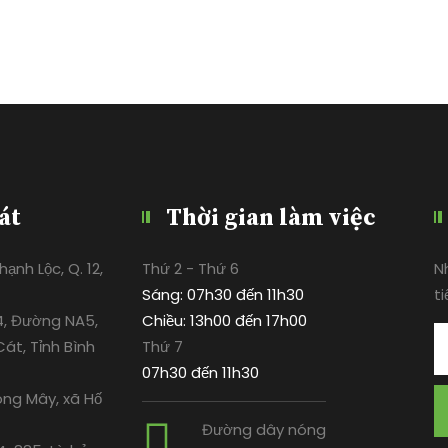
át
Thời gian làm việc
ạnh Lộc, Q. 12,
Thứ 2 - Thứ 6
N
Sáng: 07h30 đến 11h30
ti
4, Đường NA5,
Chiều: 13h00 đến 17h00
át, Tỉnh Bình
Thứ 7
07h30 đến 11h30
ông Mây, xã Hố
Đường dây nóng