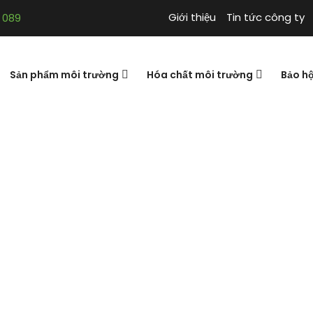
Giới thiệu
Tin tức công ty
 089
Sản phẩm môi trường
Hóa chất môi trường
Bảo h
kinh doanh và lý 
 Quần Lân & Túc
12. Trí tuệ kinh doanh và lý thuyết trò c