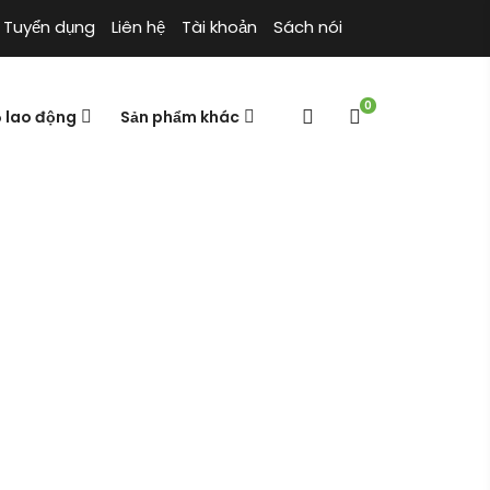
Tuyển dụng
Liên hệ
Tài khoản
Sách nói
0
ộ lao động
Sản phẩm khác
thuyết trò
 Xuân Lễ
hơi – Hình Quần Lân & Túc Xuân Lễ
Trang chủ